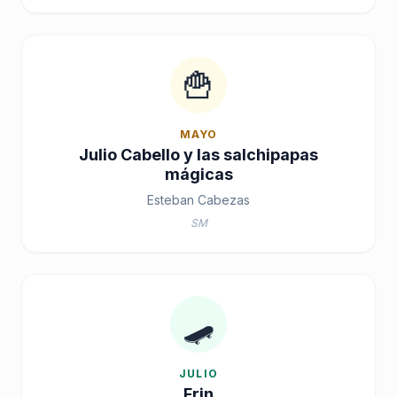
🍟
MAYO
Julio Cabello y las salchipapas
mágicas
Esteban Cabezas
SM
🛹
JULIO
Frin