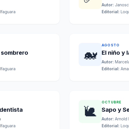
Autor:
Janosc
lfaguara
Editorial:
Loqu
AGOSTO
🐋
u sombrero
El niño y 
Autor:
Marcel
lfaguara
Editorial:
Ama
OCTUBRE
🐌
 dentista
Sapo y S
a
Autor:
Arnold 
lfaguara
Editorial:
Loqu