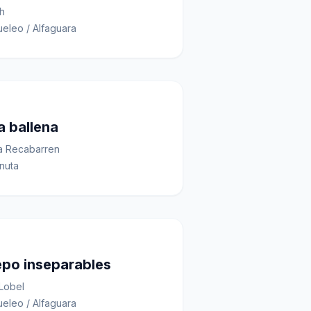
h
eleo / Alfaguara
la ballena
a Recabarren
nuta
epo inseparables
Lobel
eleo / Alfaguara