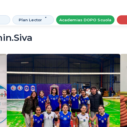
Plan Lector
Academias DOPO Scuola
in.siva