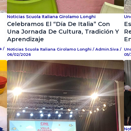
Noticias Scuola Italiana Girolamo Longhi
Un
Celebramos El “Día De Italia” Con
Es
Una Jornada De Cultura, Tradición Y
Re
Aprendizaje
En
va
/
Noticias Scuola Italiana Girolamo Longhi
/
Admin.siva
/
Un
06/02/2026
05/
Not