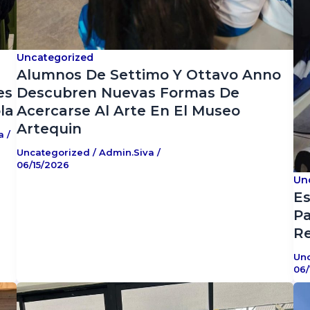
Uncategorized
Alumnos De Settimo Y Ottavo Anno
es
Descubren Nuevas Formas De
la
Acercarse Al Arte En El Museo
Artequin
va
/
Uncategorized
/
Admin.siva
/
06/15/2026
Un
Es
Pa
Re
Un
06/